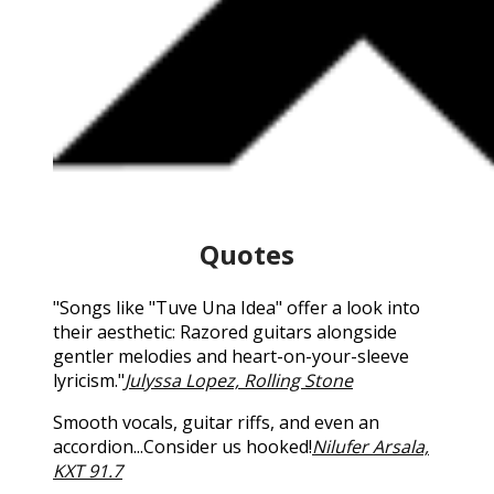
Quotes
"Songs like "Tuve Una Idea" offer a look into
their aesthetic: Razored guitars alongside
gentler melodies and heart-on-your-sleeve
lyricism."
Julyssa Lopez, Rolling Stone
Smooth vocals, guitar riffs, and even an
accordion...Consider us hooked!
Nilufer Arsala,
KXT 91.7